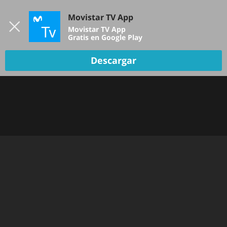
Iniciar sesión
Movistar TV App
B
Movistar TV App
Gratis en Google Play
Descargar