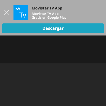
Iniciar sesión
Movistar TV App
B
Movistar TV App
Gratis en Google Play
Descargar