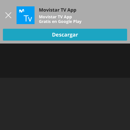
Iniciar sesión
Movistar TV App
B
Movistar TV App
Gratis en Google Play
TV EN VIVO
Descargar