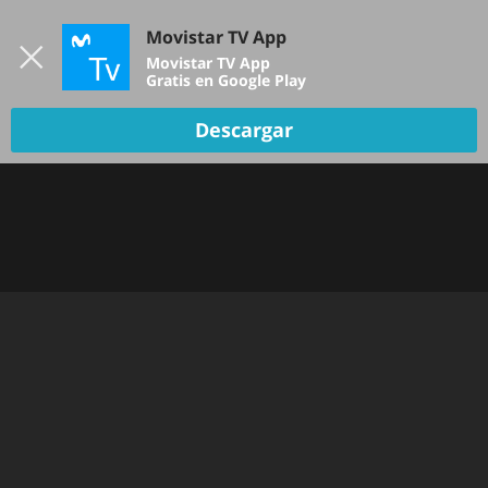
Iniciar sesión
Movistar TV App
B
Movistar TV App
Gratis en Google Play
Descargar