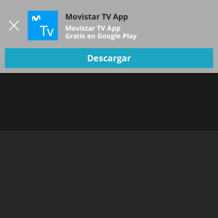
Iniciar sesión
Movistar TV App
B
Movistar TV App
Gratis en Google Play
Descargar