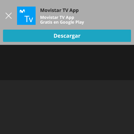
Iniciar sesión
Movistar TV App
B
Movistar TV App
Gratis en Google Play
Descargar