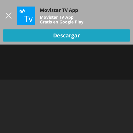
Iniciar sesión
Movistar TV App
B
Movistar TV App
Gratis en Google Play
Descargar