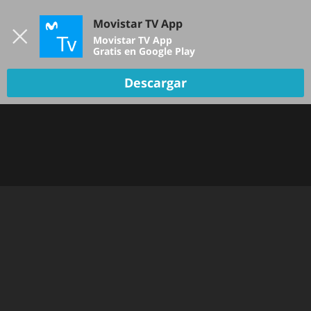
Iniciar sesión
Movistar TV App
B
Movistar TV App
Gratis en Google Play
TV EN VIVO
Descargar