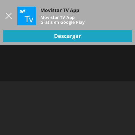
Iniciar sesión
Movistar TV App
B
Movistar TV App
Gratis en Google Play
DEPORTES
Descargar
NOTICIAS
PELÍCULAS Y SERIES
KIDS