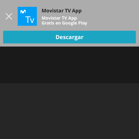
Iniciar sesión
Movistar TV App
B
Movistar TV App
Gratis en Google Play
Descargar