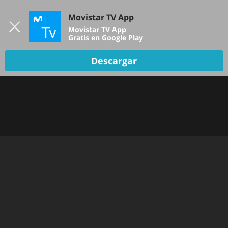
Iniciar sesión
Movistar TV App
B
Movistar TV App
Gratis en Google Play
TV EN VIVO
Descargar