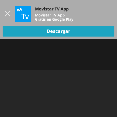
Iniciar sesión
Movistar TV App
B
Movistar TV App
Gratis en Google Play
Descargar