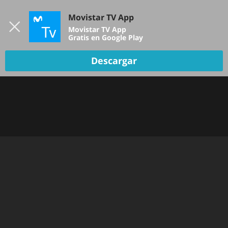
Iniciar sesión
Movistar TV App
B
Movistar TV App
Gratis en Google Play
Descargar