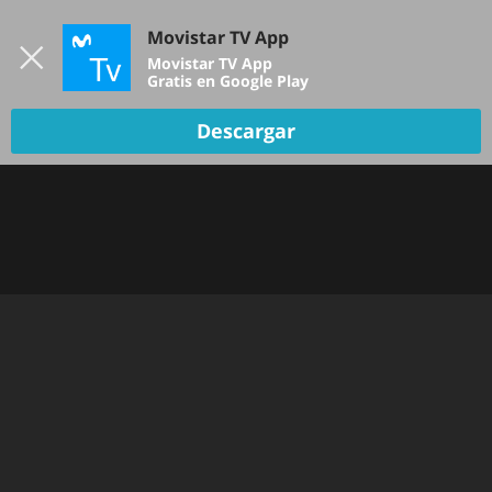
Iniciar sesión
Movistar TV App
B
Movistar TV App
Gratis en Google Play
Descargar