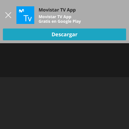
Iniciar sesión
Movistar TV App
B
Movistar TV App
Gratis en Google Play
TV EN VIVO
Descargar