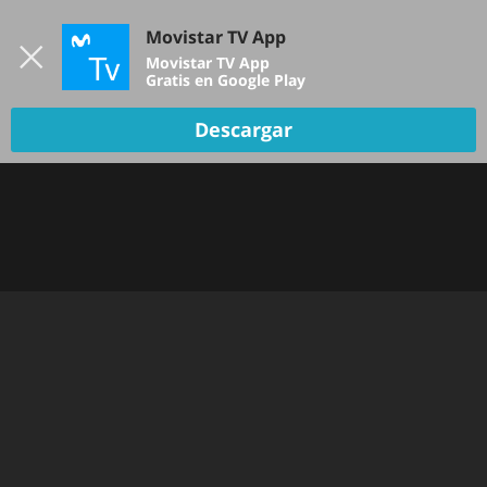
Iniciar sesión
Movistar TV App
B
Movistar TV App
Gratis en Google Play
Descargar