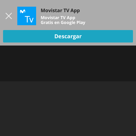
Iniciar sesión
Movistar TV App
B
Movistar TV App
Gratis en Google Play
Descargar