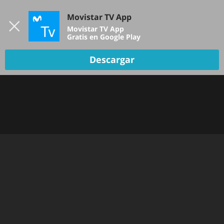
Iniciar sesión
Movistar TV App
B
Movistar TV App
Gratis en Google Play
Descargar