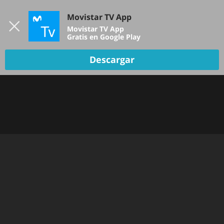
Iniciar sesión
Movistar TV App
B
Movistar TV App
Gratis en Google Play
DEPORTES
Descargar
NOTICIAS
PELÍCULAS Y SERIES
KIDS