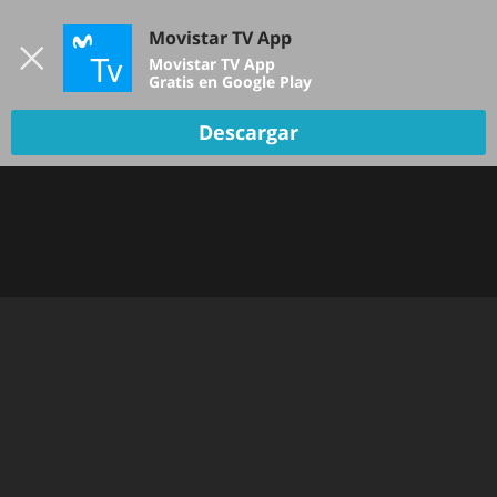
Iniciar sesión
Movistar TV App
B
Movistar TV App
Gratis en Google Play
Descargar