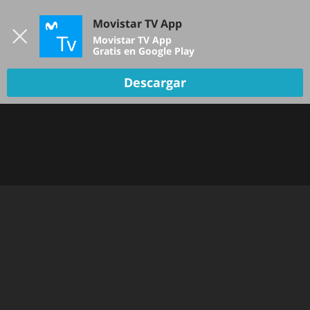
Iniciar sesión
Movistar TV App
B
Movistar TV App
Gratis en Google Play
Descargar