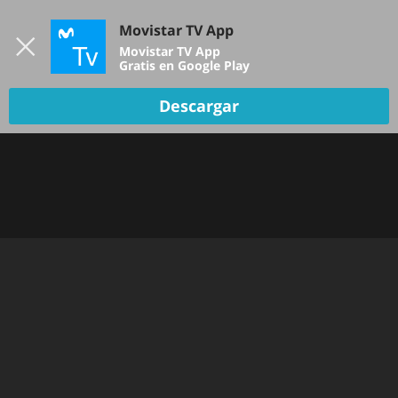
Iniciar sesión
Movistar TV App
B
Movistar TV App
Gratis en Google Play
Descargar