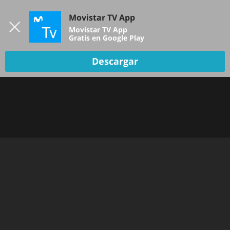
Iniciar sesión
Movistar TV App
B
Movistar TV App
Gratis en Google Play
TV EN VIVO
Descargar