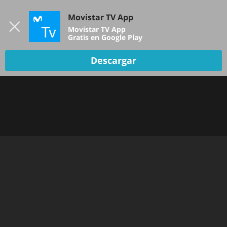
Iniciar sesión
Movistar TV App
B
Movistar TV App
Gratis en Google Play
Descargar