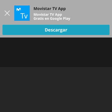
Iniciar sesión
Movistar TV App
B
Movistar TV App
Gratis en Google Play
Descargar