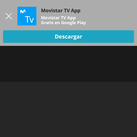
Iniciar sesión
Movistar TV App
B
Movistar TV App
Gratis en Google Play
Descargar