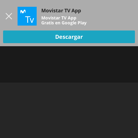
Iniciar sesión
Movistar TV App
B
Movistar TV App
Gratis en Google Play
Descargar