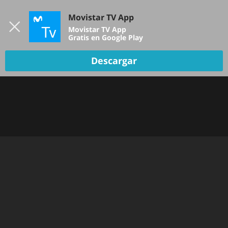
Iniciar sesión
Movistar TV App
B
Movistar TV App
Gratis en Google Play
Descargar