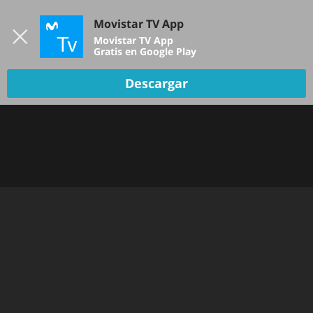
Iniciar sesión
Movistar TV App
B
Movistar TV App
Gratis en Google Play
Descargar