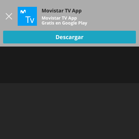
Iniciar sesión
Movistar TV App
B
Movistar TV App
Gratis en Google Play
TV EN VIVO
Descargar