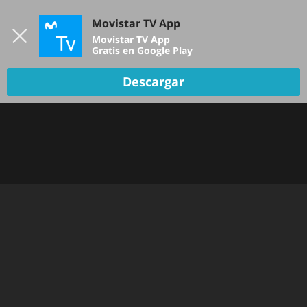
Iniciar sesión
Movistar TV App
B
Movistar TV App
Gratis en Google Play
Descargar