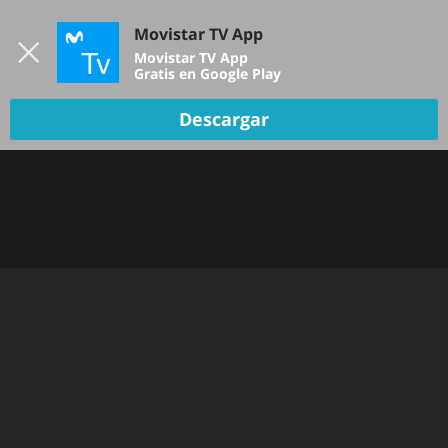
Iniciar sesión
Movistar TV App
B
Movistar TV App
Gratis en Google Play
TV EN VIVO
Descargar