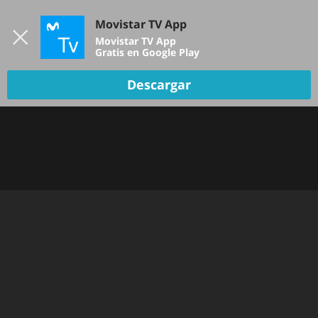
Iniciar sesión
Movistar TV App
B
Movistar TV App
Gratis en Google Play
DEPORTES
Descargar
NOTICIAS
PELÍCULAS Y SERIES
KIDS