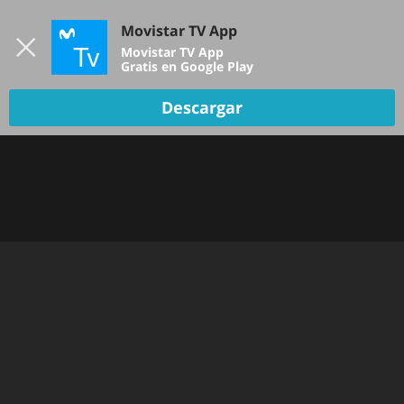
Iniciar sesión
Movistar TV App
B
Movistar TV App
Gratis en Google Play
TV EN VIVO
Descargar