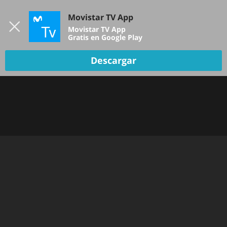
Iniciar sesión
Movistar TV App
B
Movistar TV App
Gratis en Google Play
Descargar