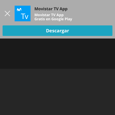
Iniciar sesión
Movistar TV App
B
Movistar TV App
Gratis en Google Play
Descargar