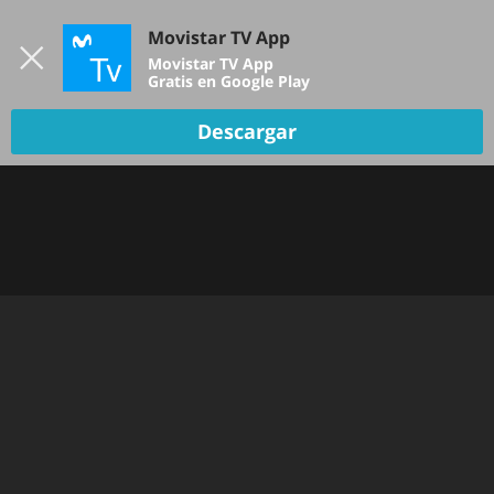
Iniciar sesión
Movistar TV App
B
Movistar TV App
Gratis en Google Play
Descargar