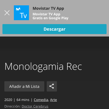
Iniciar sesión
Movistar TV App
B
Movistar TV App
Gratis en Google Play
TV EN VIVO
Descargar
Monologamia Rec
Añadir a Mi Lista
2020
64 mins
Comedia
Arte
Dirección:
Doctor Cerebrus