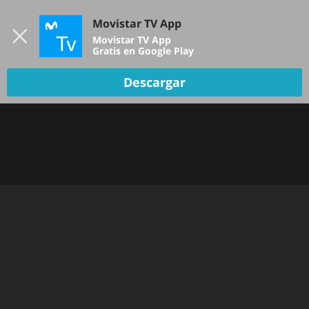
Iniciar sesión
Movistar TV App
B
Movistar TV App
Gratis en Google Play
Descargar