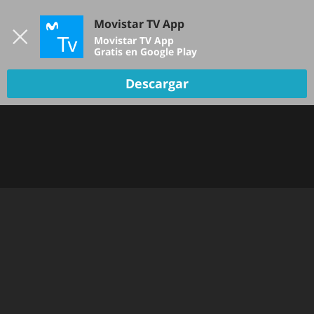
Iniciar sesión
Movistar TV App
B
Movistar TV App
Gratis en Google Play
Descargar