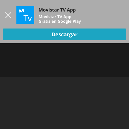
Iniciar sesión
Movistar TV App
B
Movistar TV App
Gratis en Google Play
Descargar