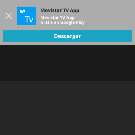
Iniciar sesión
Movistar TV App
B
Movistar TV App
Gratis en Google Play
Descargar