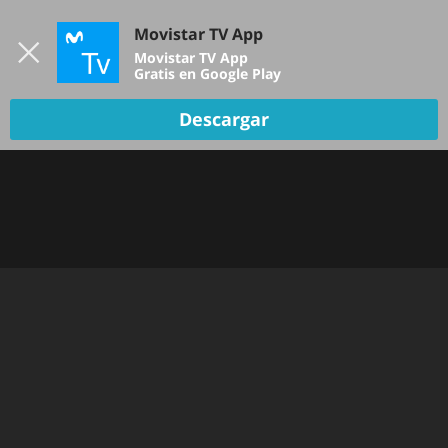
Iniciar sesión
Movistar TV App
B
Movistar TV App
Gratis en Google Play
Descargar