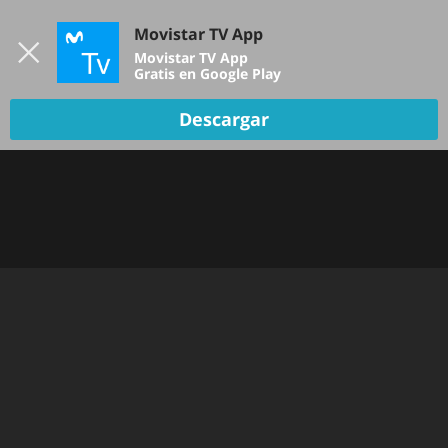
Iniciar sesión
Movistar TV App
B
Movistar TV App
Gratis en Google Play
Descargar