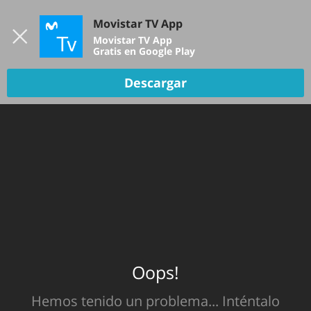
Iniciar sesión
Movistar TV App
B
Movistar TV App
Gratis en Google Play
TV EN VIVO
Descargar
Oops!
Hemos tenido un problema... Inténtalo