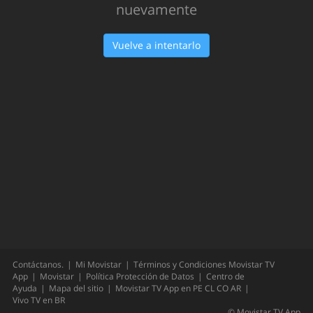
nuevamente
Vuelve a intentarlo
Contáctanos.
Mi Movistar
Términos y Condiciones Movistar TV
App
Movistar
Política Protección de Datos
Centro de
Ayuda
Mapa del sitio
Movistar TV App en
PE
CL
CO
AR
Vivo TV en
BR
©
Movistar TV App