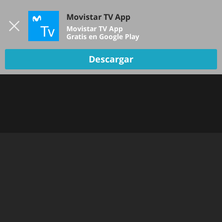
Iniciar sesión
Movistar TV App
B
Movistar TV App
Gratis en Google Play
Descargar