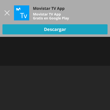
Iniciar sesión
Movistar TV App
B
Movistar TV App
Gratis en Google Play
Descargar