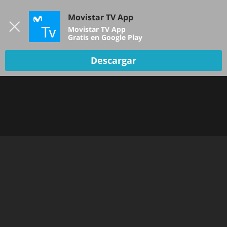
Iniciar sesión
Movistar TV App
B
Movistar TV App
Gratis en Google Play
Descargar