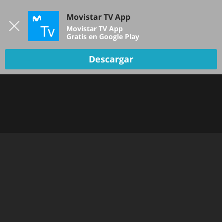
Iniciar sesión
Movistar TV App
B
Movistar TV App
Gratis en Google Play
TV EN VIVO
Descargar