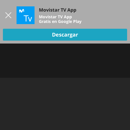
Iniciar sesión
Movistar TV App
B
Movistar TV App
Gratis en Google Play
Descargar